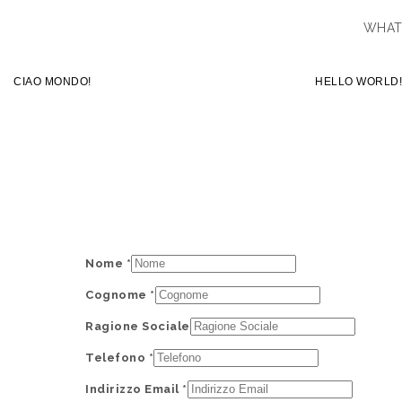
WHAT
CIAO MONDO!
HELLO WORLD!
Nome
*
Cognome
*
Ragione Sociale
Telefono
*
Indirizzo Email
*