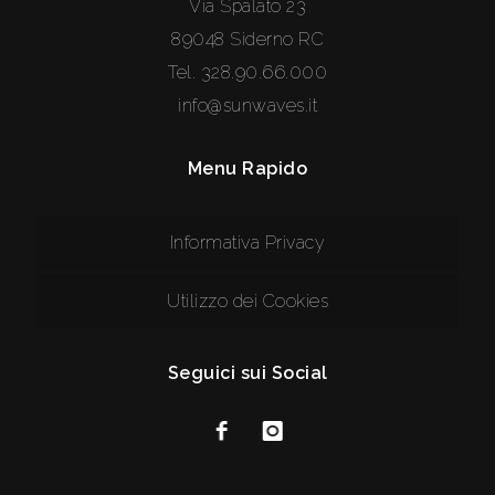
Via Spalato 23
89048 Siderno RC
Tel.
328.90.66.000
info@sunwaves.it
Menu Rapido
Informativa Privacy
Utilizzo dei Cookies
Seguici sui Social