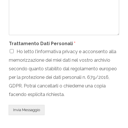
g
o
a
g
E
l
i
m
e
o
a
*
i
l
*
Trattamento Dati Personali
*
Ho letto l'informativa privacy e acconsento alla
memorizzazione dei miei dati nel vostro archivio
secondo quanto stabilito dal regolamento europeo
per la protezione dei dati personali n. 679/2016,
GDPR. Potrai cancellarli o chiederne una copia
facendo esplicita richiesta.
Invia Messaggio