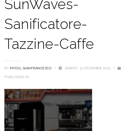
SunWaves-
Sanificatore-
Tazzine-Caffe
BY
MYCOL GIANFRANCESCO
/
SABATO, 12 DICEMBRE 2020
/
PUBLISHED IN