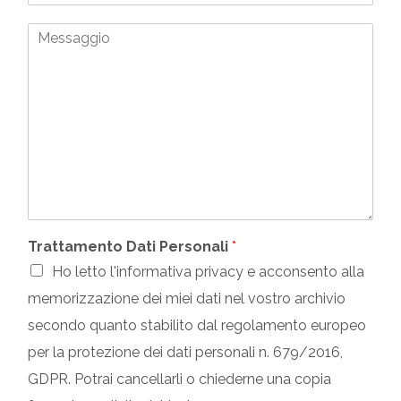
*
d
n
o
M
i
e
n
e
r
S
o
s
i
o
*
s
z
c
a
z
i
g
o
a
g
E
l
i
m
e
o
a
*
i
l
*
Trattamento Dati Personali
*
Ho letto l'informativa privacy e acconsento alla
memorizzazione dei miei dati nel vostro archivio
secondo quanto stabilito dal regolamento europeo
per la protezione dei dati personali n. 679/2016,
GDPR. Potrai cancellarli o chiederne una copia