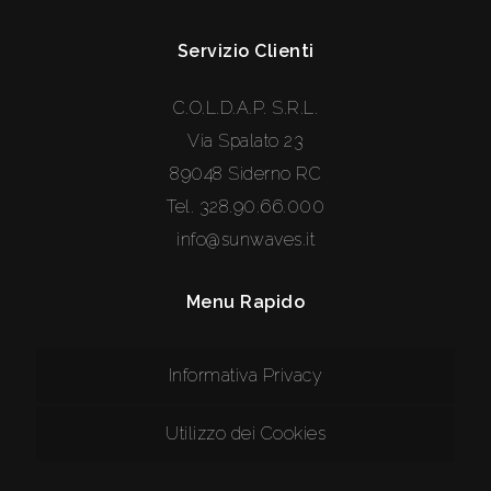
Servizio Clienti
C.O.L.D.A.P. S.R.L.
Via Spalato 23
89048 Siderno RC
Tel.
328.90.66.000
info@sunwaves.it
Menu Rapido
Informativa Privacy
Utilizzo dei Cookies