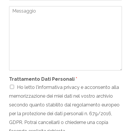
d
n
o
M
i
e
n
e
r
S
o
s
i
o
*
s
z
c
a
z
i
g
o
a
g
E
l
i
m
e
o
a
*
i
l
*
Trattamento Dati Personali
*
Ho letto l'informativa privacy e acconsento alla
memorizzazione dei miei dati nel vostro archivio
secondo quanto stabilito dal regolamento europeo
per la protezione dei dati personali n. 679/2016,
GDPR. Potrai cancellarli o chiederne una copia