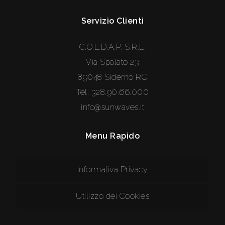
Servizio Clienti
C.O.L.D.A.P. S.R.L.
Via Spalato 23
89048 Siderno RC
Tel.
328.90.66.000
info@sunwaves.it
Menu Rapido
Informativa Privacy
Utilizzo dei Cookies