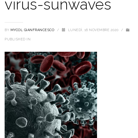
virus-sunwaves
BY
MYCOL GIANFRANCESCO
/
LUNEDÌ, 16 NOVEMBRE 2020
/
PUBLISHED IN